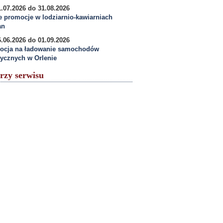
.07.2026 do 31.08.2026
e promocje w lodziarnio-kawiarniach
an
.06.2026 do 01.09.2026
ocja na ładowanie samochodów
rycznych w Orlenie
rzy serwisu
arkaPodkarpacka.pl - Regionalny Portal
Gospodarczy