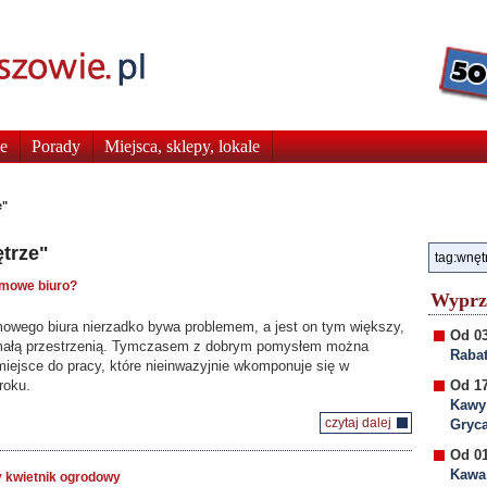
e
Porady
Miejsca, sklepy, lokale
e"
trze"
omowe biuro?
Wyprz
owego biura nierzadko bywa problemem, a jest on tym większy,
Od 03
 małą przestrzenią. Tymczasem z dobrym pomysłem można
Rabat
iejsce do pracy, które nieinwazyjnie wkomponuje się w
roku.
Od 17
Kawy
czytaj dalej
Gryc
Od 01
Kawa 
y kwietnik ogrodowy