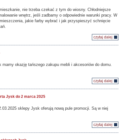
eszkanie, nie trzeba czekać z tym do wiosny. Chłodniejsze
lowanie wnętrz, jeśli zadbamy o odpowiednie warunki pracy. W
ieszczenia, jakie farby wybrać i jak przyspieszyć schnięcie
kań.
czytaj dalej
5
ysk mamy okazję tańszego zakupu mebli i akcesoriów do domu.
czytaj dalej
erta Jysk do 2 marca 2025
.03.2025 sklepy Jysk oferują nową pule promocji. Są w niej
czytaj dalej