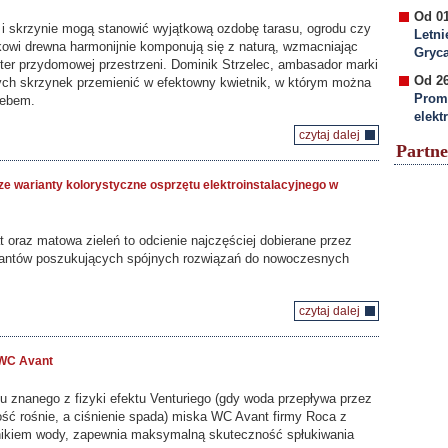
Od 01
 i skrzynie mogą stanowić wyjątkową ozdobę tarasu, ogrodu czy
Letni
kowi drewna harmonijnie komponują się z naturą, wzmacniając
Gryc
ter przydomowej przestrzeni. Dominik Strzelec, ambasador marki
Od 26
anych skrzynek przemienić w efektowny kwietnik, w którym można
Prom
iebem.
elekt
czytaj dalej
Partne
sze warianty kolorystyczne osprzętu elektroinstalacyjnego w
 oraz matowa zieleń to odcienie najczęściej dobierane przez
ktantów poszukujących spójnych rozwiązań do nowoczesnych
gospod
czytaj dalej
 WC Avant
u znanego z fizyki efektu Venturiego (gdy woda przepływa przez
ość rośnie, a ciśnienie spada) miska WC Avant firmy Roca z
ikiem wody, zapewnia maksymalną skuteczność spłukiwania