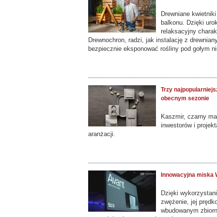
Drewniane kwietniki
balkonu. Dzięki uro
relaksacyjny charak
Drewnochron, radzi, jak instalację z drewni
bezpiecznie eksponować rośliny pod gołym n
Trzy najpopularniej
obecnym sezonie
Kaszmir, czarny mat
inwestorów i proje
aranżacji.
Innowacyjna miska
Dzięki wykorzystani
zwężenie, jej prędk
wbudowanym zbiorn