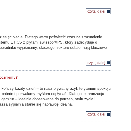
czytaj dalej
ziesięciolecia. Dlatego warto poświęcić czas na zrozumienie
stemu ETICS z płytami swissporXPS, który zadecyduje o
m poradniku wyjaśniamy, dlaczego niektóre detale mają kluczowe
czytaj dalej
poczniemy?
 i kończy każdy dzień – to nasz prywatny azyl, terytorium spokoju
y baterie i pozwalamy myślom odpłynąć. Dlatego jej aranżacja
garnitur – idealnie dopasowana do potrzeb, stylu życia i
asza sypialnia stanie się naprawdę idealna.
czytaj dalej
i