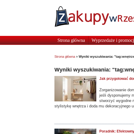
Strona główna
Wyprzedaże i promocj
Strona główna
»
Wyniki wyszukiwania: "tag:wnętrz
Wyniki wyszukiwania: "tag:wnę
Jak przygotować d
Zorganizowanie dom
jeśli dysponujemy
stworzyć wygodne m
stylistykę wnętrza i doda mu dekoracyjnego u
Poradnik: Efektown