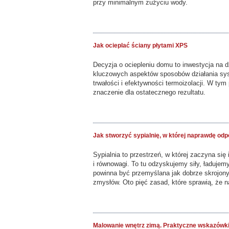
przy minimalnym zużyciu wody.
Jak ocieplać ściany płytami XPS
Decyzja o ociepleniu domu to inwestycja na d
kluczowych aspektów sposobów działania sy
trwałości i efektywności termoizolacji. W ty
znaczenie dla ostatecznego rezultatu.
Jak stworzyć sypialnię, w której naprawdę od
Sypialnia to przestrzeń, w której zaczyna się
i równowagi. To tu odzyskujemy siły, ładujem
powinna być przemyślana jak dobrze skrojony 
zmysłów. Oto pięć zasad, które sprawią, że n
Malowanie wnętrz zimą. Praktyczne wskazówk