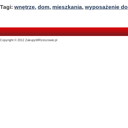
Tagi:
wnętrze
,
dom
,
mieszkania
,
wyposażenie d
Copyright © 2012 ZakupyWRzeszowie.pl