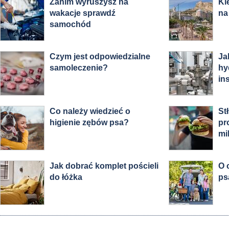
Zanim wyruszysz na
Ki
wakacje sprawdź
na
samochód
Czym jest odpowiedzialne
Ja
samoleczenie?
hy
in
Co należy wiedzieć o
St
higienie zębów psa?
pr
mi
Jak dobrać komplet pościeli
O 
do łóżka
ps