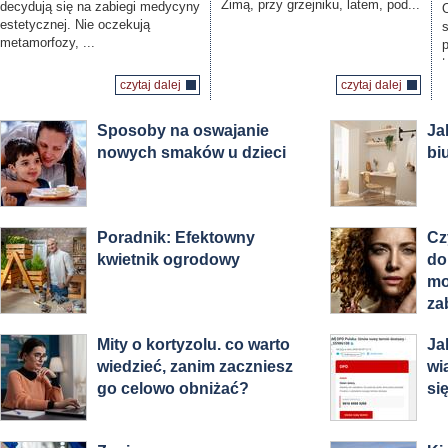
Zimą, przy grzejniku, latem, pod...
decydują się na zabiegi medycyny
estetycznej. Nie oczekują
s
metamorfozy, ...
t
czytaj dalej
czytaj dalej
Sposoby na oswajanie
Ja
nowych smaków u dzieci
bi
Poradnik: Efektowny
Cz
kwietnik ogrodowy
do
mo
za
Mity o kortyzolu. co warto
Ja
wiedzieć, zanim zaczniesz
wi
go celowo obniżać?
si