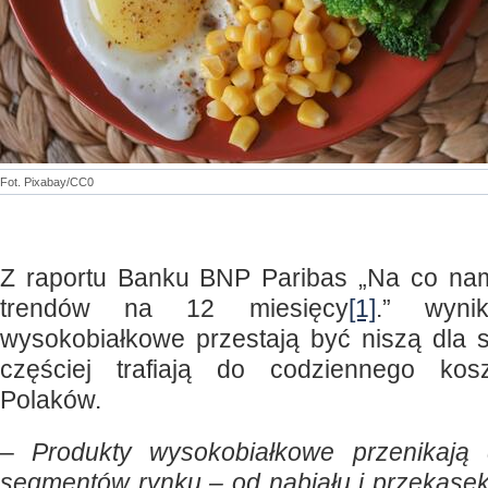
Fot. Pixabay/CC0
Z raportu Banku BNP Paribas „Na co nam
trendów na 12 miesięcy
[1]
.” wyni
wysokobiałkowe przestają być niszą dla 
częściej trafiają do codziennego ko
Polaków.
–
Produkty wysokobiałkowe przenikają 
segmentów rynku – od nabiału i przekąsek