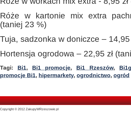
Róże w workach mix extra - 8,95 zł 
Róże w kartonie mix extra pach
(taniej 23 %)
Tuja, sadzonka w doniczce – 14,95 z
Hortensja ogrodowa – 22,95 zł (tan
Tagi:
Bi1
,
Bi1 promocje
,
Bi1 Rzeszów
,
Bi1
promocje Bi1
,
hipermarkety
,
ogrodnictwo
,
ogród
Copyright © 2012 ZakupyWRzeszowie.pl