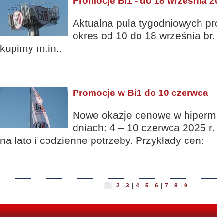
Promocje Bi1 - do 18 września 2
Aktualna pula tygodniowych pr
okres od 10 do 18 września br.
kupimy m.in.:
Promocje w Bi1 do 10 czerwca
Nowe okazje cenowe w hipermar
dniach: 4 – 10 czerwca 2025 r.
na lato i codzienne potrzeby. Przykłady cen:
1
|
2
|
3
|
4
|
5
|
6
|
7
|
8
|
9