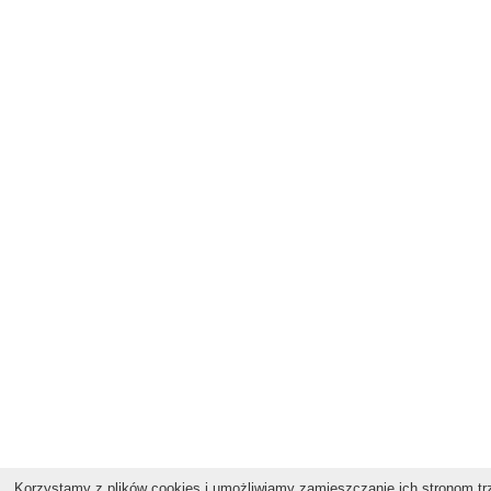
Korzystamy z plików cookies i umożliwiamy zamieszczanie ich stronom trz