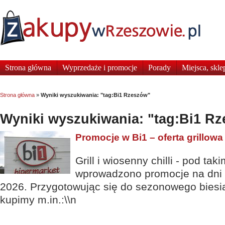
Strona główna
Wyprzedaże i promocje
Porady
Miejsca, skle
Strona główna
»
Wyniki wyszukiwania: "tag:Bi1 Rzeszów"
Wyniki wyszukiwania: "tag:Bi1 R
Promocje w Bi1 – oferta grillowa
Grill i wiosenny chilli - pod ta
wprowadzono promocje na dni 7
2026. Przygotowując się do sezonowego biesia
kupimy m.in.:\\n