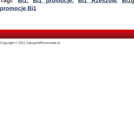
Tagi:
Bi1
,
Bi1 promocje
,
Bi1 Rzeszów
,
Bi1
promocje Bi1
Copyright © 2012 ZakupyWRzeszowie.pl