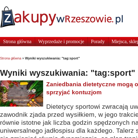
Strona główna
Wyprzedaże i promocje
Porady
Miejsca, skle
Strona główna
»
Wyniki wyszukiwania: "tag:sport"
Wyniki wyszukiwania: "tag:sport"
Zaniedbania dietetyczne mogą o
sprzyjać kontuzjom
Dietetycy sportowi zwracają uw
zawodnik zjada przed wysiłkiem, w jego trakcie 
równie istotne jak liczba godzin spędzonych n
uniwersalnego jadłospisu dla każdego. Talerz