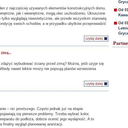
Gryc
den z najczęściej używanych elementów konstrukcyjnych domu.
Od 01
nętrzne, jak i wewnętrzne, mogą ulec uszkodzeniu. Ukruszone
Kawa 
e tylko wyglądają nieestetycznie, ale przede wszystkim stanowią
Od 01
ondycję swoich schodów, a w przypadku ubytków przeprowadzić
Letni
Gryc
czytaj dalej
Partne
zimą...
zdążyć wybudować ściany przed zimą? Można, jeśli użyje się
Wtedy nawet lekkie mrozy nie popsują planów wzniesienia
czytaj dalej
gospod
ie – nic prostszego. Często jednak już na etapie
pojawiają się pierwsze problemy. Trzeba wybrać kolor,
reparatu do podłoża, dobrze ocenić jego wydajność. A to
a finalny wygląd planowanej aranżacji.