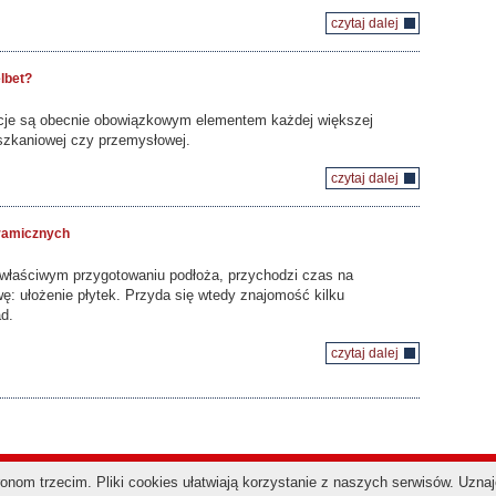
czytaj dalej
lbet?
cje są obecnie obowiązkowym elementem każdej większej
szkaniowej czy przemysłowej.
czytaj dalej
eramicznych
i właściwym przygotowaniu podłoża, przychodzi czas na
ę: ułożenie płytek. Przyda się wtedy znajomość kilku
d.
czytaj dalej
nom trzecim. Pliki cookies ułatwiają korzystanie z naszych serwisów. Uzna