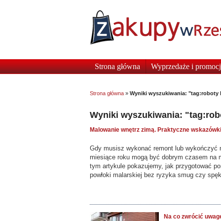
Strona główna
Wyprzedaże i promocj
Strona główna
»
Wyniki wyszukiwania: "tag:roboty
Wyniki wyszukiwania: "tag:ro
Malowanie wnętrz zimą. Praktyczne wskazówk
Gdy musisz wykonać remont lub wykończyć mi
miesiące roku mogą być dobrym czasem na ma
tym artykule pokazujemy, jak przygotować pom
powłoki malarskiej bez ryzyka smug czy spę
Na co zwrócić uwag