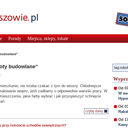
e
Porady
Miejsca, sklepy, lokale
 budowlane"
boty budowlane"
i
Wyprz
eszkanie, nie trzeba czekać z tym do wiosny. Chłodniejsze
Od 07
lowanie wnętrz, jeśli zadbamy o odpowiednie warunki pracy. W
W wee
ieszczenia, jakie farby wybrać i jak przyspieszyć schnięcie
Hyper
kań.
Od 03
czytaj dalej
Rabat
Od 17
Kawy
ę przy remoncie schodów zewnętrznych?