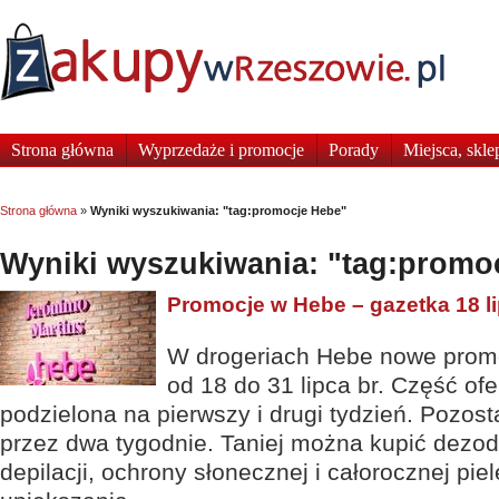
Strona główna
Wyprzedaże i promocje
Porady
Miejsca, skle
Strona główna
»
Wyniki wyszukiwania: "tag:promocje Hebe"
Wyniki wyszukiwania: "tag:promo
Promocje w Hebe – gazetka 18 li
W drogeriach Hebe nowe promo
od 18 do 31 lipca br. Część of
podzielona na pierwszy i drugi tydzień. Pozost
przez dwa tygodnie. Taniej można kupić dezod
depilacji, ochrony słonecznej i całorocznej pie