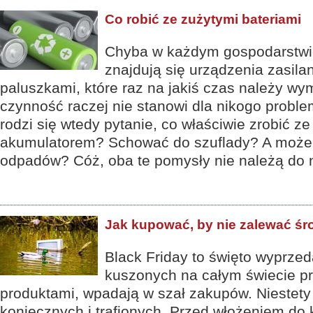
Co robić ze zużytymi bateriami
Chyba w każdym gospodarst
znajdują się urządzenia zasila
paluszkami, które raz na jakiś czas należy w
czynność raczej nie stanowi dla nikogo proble
rodzi się wtedy pytanie, co właściwie zrobić z
akumulatorem? Schować do szuflady? A może 
odpadów? Cóż, oba te pomysły nie należą do 
Jak kupować, by nie zalewać ś
Black Friday to święto wyprzeda
kuszonych na całym świecie p
produktami, wpadają w szał zakupów. Niestety
koniecznych i trafionych. Przed włożeniem d