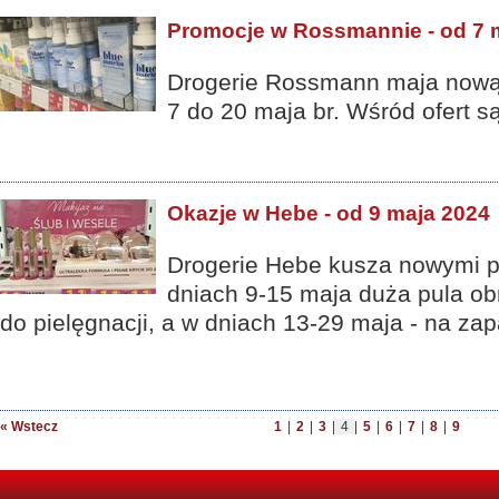
Promocje w Rossmannie - od 7 
Drogerie Rossmann maja nową 
7 do 20 maja br. Wśród ofert są
Okazje w Hebe - od 9 maja 2024
Drogerie Hebe kusza nowymi p
dniach 9-15 maja duża pula ob
do pielęgnacji, a w dniach 13-29 maja - na zap
« Wstecz
1
|
2
|
3
|
4
|
5
|
6
|
7
|
8
|
9