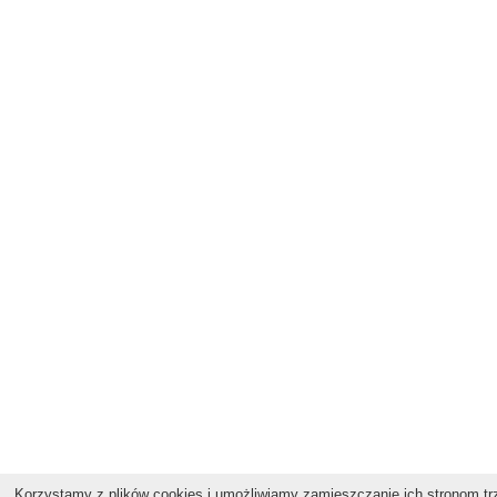
Korzystamy z plików cookies i umożliwiamy zamieszczanie ich stronom trz