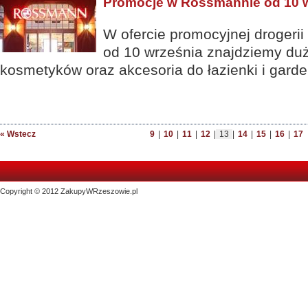
Promocje w Rossmannie od 10 w
W ofercie promocyjnej drogeri
od 10 września znajdziemy du
kosmetyków oraz akcesoria do łazienki i garder
« Wstecz
9
|
10
|
11
|
12
|
13
|
14
|
15
|
16
|
17
Copyright © 2012 ZakupyWRzeszowie.pl