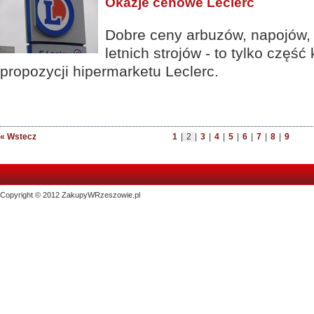
Okazje cenowe Leclerc
Dobre ceny arbuzów, napojów,
letnich strojów - to tylko częś
propozycji hipermarketu Leclerc.
« Wstecz
1
|
2
|
3
|
4
|
5
|
6
|
7
|
8
|
9
Copyright © 2012 ZakupyWRzeszowie.pl