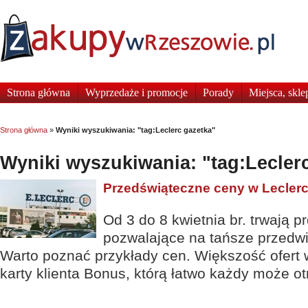
Strona główna
Wyprzedaże i promocje
Porady
Miejsca, skle
Strona główna
»
Wyniki wyszukiwania: "tag:Leclerc gazetka"
Wyniki wyszukiwania: "tag:Lecler
Przedświąteczne ceny w Lecler
Od 3 do 8 kwietnia br. trwają 
pozwalające na tańsze przedw
Warto poznać przykłady cen. Większość ofer
karty klienta Bonus, którą łatwo każdy może o