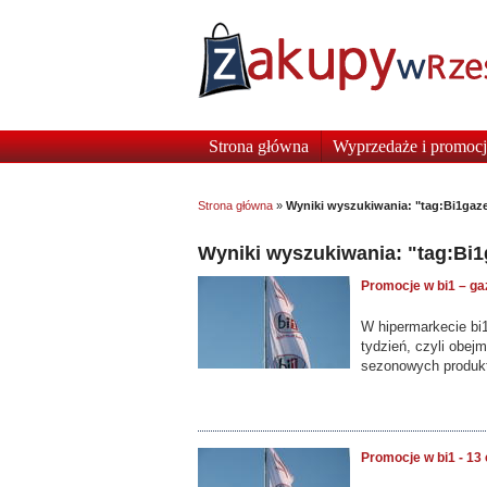
Strona główna
Wyprzedaże i promocj
Strona główna
»
Wyniki wyszukiwania: "tag:Bi1gaz
Wyniki wyszukiwania: "tag:Bi1
Promocje w bi1 – ga
W hipermarkecie bi1
tydzień, czyli obej
sezonowych produk
Promocje w bi1 - 13