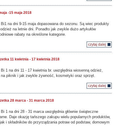
maja -15 maja 2018
u Bi1 na dni 9-15 maja dopasowana do sezonu. Są wiec produkty
i odzież na letnie dni. Ponadto jak zwykle dużo artykułów
dniowe rabaty na określone kategorie.
czytaj dalej
etka 11 kwietnia - 17 kwietnia 2018
 Bi 1 na dni 11 - 17 kwietnia br. uwzględnia wiosenną odzież,
 na piknik i jak zwykle żywność, kosmetyki oraz sprzęt.
czytaj dalej
zetka 28 marca - 31 marca 2018
 Bi 1 na dni 28 - 31 marca uwzględnia głównie świąteczne
arne. Daje okazję tańszego zakupu wielu popularnych produktów,
jak i składników do przyrządzania potraw od podstaw, domowym