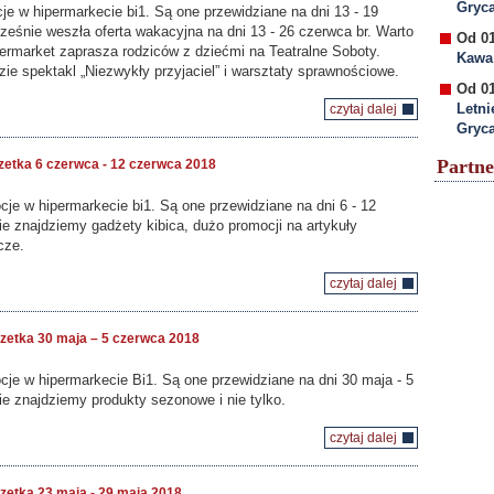
Gryc
e w hipermarkecie bi1. Są one przewidziane na dni 13 - 19
eśnie weszła oferta wakacyjna na dni 13 - 26 czerwca br. Warto
Od 01
permarket zaprasza rodziców z dziećmi na Teatralne Soboty.
Kawa 
zie spektakl „Niezwykły przyjaciel” i warsztaty sprawnościowe.
Od 01
Letni
czytaj dalej
Gryc
Partne
zetka 6 czerwca - 12 czerwca 2018
e w hipermarkecie bi1. Są one przewidziane na dni 6 - 12
ie znajdziemy gadżety kibica, dużo promocji na artykuły
cze.
czytaj dalej
gospod
zetka 30 maja – 5 czerwca 2018
je w hipermarkecie Bi1. Są one przewidziane na dni 30 maja - 5
ie znajdziemy produkty sezonowe i nie tylko.
czytaj dalej
zetka 23 maja - 29 maja 2018