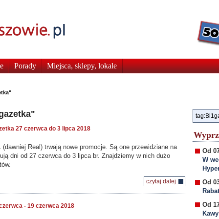
e
Porady
Miejsca, sklepy, lokale
etka"
gazetka"
zetka 27 czerwca do 3 lipca 2018
Wyprz
 (dawniej Real) trwają nowe promocje. Są one przewidziane na
Od 07
mują dni od 27 czerwca do 3 lipca br. Znajdziemy w nich dużo
W wee
tów.
Hyper
czytaj dalej
Od 03
Rabat
Od 17
 czerwca - 19 czerwca 2018
Kawy