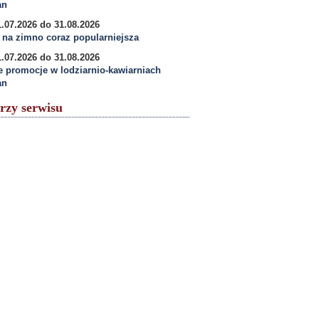
an
.07.2026 do 31.08.2026
na zimno coraz popularniejsza
.07.2026 do 31.08.2026
e promocje w lodziarnio-kawiarniach
an
rzy serwisu
arkaPodkarpacka.pl - Regionalny Portal
Gospodarczy