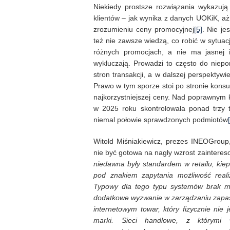
Niekiedy prostsze rozwiązania wykazują
klientów – jak wynika z danych UOKiK, a
zrozumieniu ceny promocyjnej
[5]
. Nie je
też nie zawsze wiedzą, co robić w sytuac
różnych promocjach, a nie ma jasnej 
wykluczają. Prowadzi to często do niepor
stron transakcji, a w dalszej perspektyw
Prawo w tym sporze stoi po stronie kons
najkorzystniejszej ceny. Nad poprawnym
w 2025 roku skontrolowała ponad trzy 
niemal połowie sprawdzonych podmiotów
Witold Miśniakiewicz, prezes INEOGroup
nie być gotowa na nagły wzrost zainter
niedawna były standardem w retailu, kiep
pod znakiem zapytania możliwość realiz
Typowy dla tego typu systemów brak mo
dodatkowe wyzwanie w zarządzaniu zapasam
internetowym towar, który fizycznie nie
marki. Sieci handlowe, z którymi w