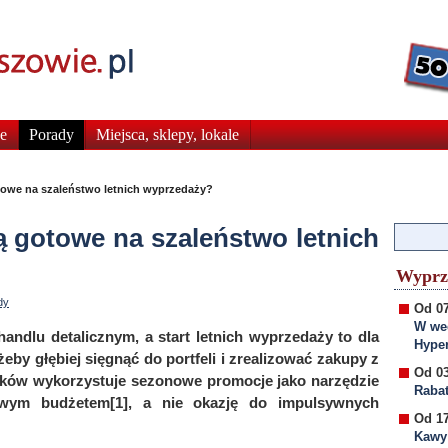
e
Porady
Miejsca, sklepy, lokale
towe na szaleństwo letnich wyprzedaży?
ą gotowe na szaleństwo letnich
Wyprz
dy
Od 07
W wee
andlu detalicznym, a start letnich wyprzedaży to dla
Hyper
by głębiej sięgnąć do portfeli i zrealizować zakupy z
Od 03
olaków wykorzystuje sezonowe promocje jako narzędzie
Rabat
wym budżetem[1], a nie okazję do impulsywnych
Od 17
Kawy