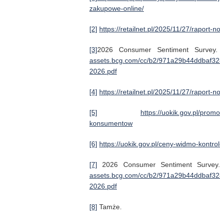
zakupowe-online/
[2]
https://retailnet.pl/2025/11/27/raport
[3]
2026 Consumer Sentiment Survey.
assets.bcg.com/cc/b2/971a29b44ddbaf328
2026.pdf
[4]
https://retailnet.pl/2025/11/27/raport
[5]
https://uokik.gov.pl/prom
konsumentow
[6]
https://uokik.gov.pl/ceny-widmo-kontro
[7]
2026 Consumer Sentiment Survey.
assets.bcg.com/cc/b2/971a29b44ddbaf328
2026.pdf
[8]
Tamże.