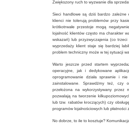
Zwiększony ruch to wyzwanie dla sprzed
Sieci handlowe są dziś bardzo zależne o
klienci nie tolerują problemów przy kas
krótkotrwałe przestoje mogą negatywni
lojalność klientów często ma charakter w
wskazań) lub przyzwyczajenia (co trzeci
wyprzedaży klient staje się bardziej lab
problem techniczny może w tej sytuacji w
Warto jeszcze przed startem wyprzeda
operacyjne, jak i dedykowane aplika
oprogramowanie działa sprawnie i nie 
zainstalowane. Sprawdźmy też, czy o
przełożona na wykorzystywany przez 
pozwalają na tworzenie kilkupoziomowyc
lub tzw. rabatów kroczących) czy obsłu
programów lojalnościowych lub płatności
No dobrze, to ile to kosztuje? Komunikacj