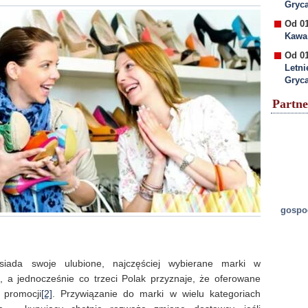
Gryc
Od 01
Kawa 
Od 01
Letni
Gryc
Partne
gospod
iada swoje ulubione, najczęściej wybierane marki w
 a jednocześnie co trzeci Polak przyznaje, że oferowane
 promocji
[2]
. Przywiązanie do marki w wielu kategoriach