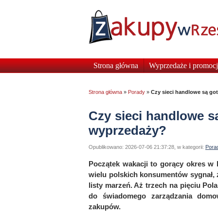
Strona główna
Wyprzedaże i promocj
Strona główna
»
Porady
»
Czy sieci handlowe są go
Czy sieci handlowe s
wyprzedaży?
Opublikowano: 2026-07-06 21:37:28, w kategorii:
Pora
Początek wakacji to gorący okres w h
wielu polskich konsumentów sygnał, że
listy marzeń. Aż trzech na pięciu P
do świadomego zarządzania domo
zakupów.