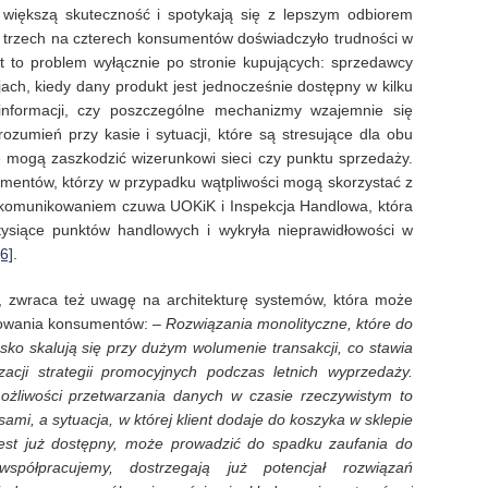
 większą skuteczność i spotykają się z lepszym odbiorem
ż trzech na czterech konsumentów doświadczyło trudności w
st to problem wyłącznie po stronie kupujących: sprzedawcy
jach, kiedy dany produkt jest jednocześnie dostępny w kilku
informacji, czy poszczególne mechanizmy wzajemnie się
ozumień przy kasie i sytuacji, które są stresujące dla obu
ie mogą zaszkodzić wizerunkowi sieci czy punktu sprzedaży.
umentów, którzy w przypadku wątpliwości mogą skorzystać z
 komunikowaniem czuwa UOKiK i Inspekcja Handlowa, która
tysiące punktów handlowych i wykryła nieprawidłowości w
[6]
.
, zwraca też uwagę na architekturę systemów, która może
esowania konsumentów:
– Rozwiązania monolityczne, które do
sko skalują się przy dużym wolumenie transakcji, co stawia
acji strategii promocyjnych podczas letnich wyprzedaży.
żliwości przetwarzania danych w czasie rzeczywistym to
i, a sytuacja, w której klient dodaje do koszyka w sklepie
 jest już dostępny, może prowadzić do spadku zaufania do
spółpracujemy, dostrzegają już potencjał rozwiązań