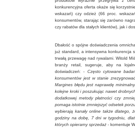
produktów wyraźnie przegrywa z ceną
konkurencyjna oferta okaże się korzystnie
wskazań) czy odzież (66 proc. wskaza
konsumentów, starając się zarówno nagr
czy rabatów dla stałych klientów), jak i
Dbałość o spójne doświadczenia omnicha
już standard, a intensywna konkurencja s
trwałą przewagę nad rywalami.
Witold Mi
branży retail, sugeruje, aby na lojal
doświadczeń:
- Często cytowane badan
konsumentów jest w stanie zrezygnowa
Margines błędu jest naprawdę minimalny, 
kolejne kroki i poszukując nawet drobn
dodatkowej metody płatności czy zmniej
pomaga istotnie zmniejszyć odsetek por
wybierają kanały online także dlatego,
godziny na dobę, 7 dni w tygodniu, dla
których opieramy sprzedaż -
komentuje Wi