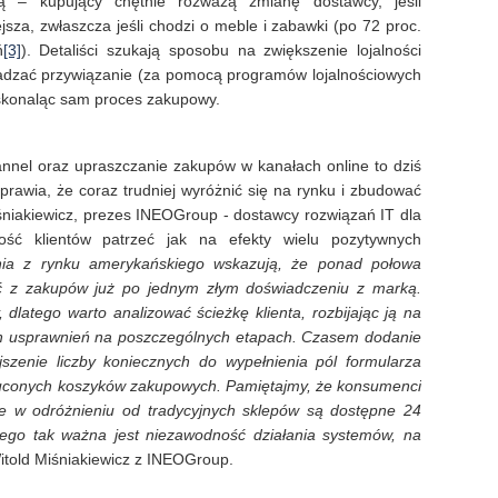
 – kupujący chętnie rozważą zmianę dostawcy, jeśli
jsza, zwłaszcza jeśli chodzi o meble i zabawki (po 72 proc.
ń
[3]
). Detaliści szukają sposobu na zwiększenie lojalności
adzać przywiązanie (za pomocą programów lojalnościowych
 doskonaląc sam proces zakupowy.
nnel oraz upraszczanie zakupów w kanałach online to dziś
prawia, że coraz trudniej wyróżnić się na rynku i zbudować
śniakiewicz, prezes INEOGroup
- dostawcy rozwiązań IT dla
ność klientów patrzeć jak na efekty wielu pozytywnych
ia z rynku amerykańskiego wskazują, że ponad połowa
ć z zakupów już po jednym złym doświadczeniu z marką.
dlatego warto analizować ścieżkę klienta, rozbijając ją na
ych usprawnień na poszczególnych etapach. Czasem dodanie
szenie liczby koniecznych do wypełnienia pól formularza
zuconych koszyków zakupowych. Pamiętajmy, że konsumenci
 że w odróżnieniu od tradycyjnych sklepów są dostępne 24
tego tak ważna jest niezawodność działania systemów, na
told Miśniakiewicz z INEOGroup.