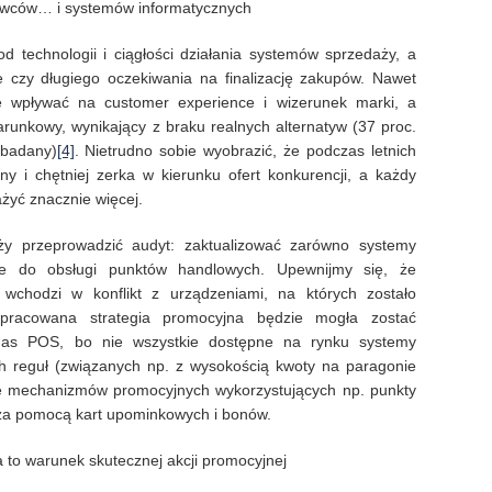
awców… i systemów informatycznych
d technologii i ciągłości działania systemów sprzedaży, a
ie czy długiego oczekiwania na finalizację zakupów. Nawet
e wpływać na customer experience i wizerunek marki, a
arunkowy, wynikający z braku realnych alternatyw (37 proc.
 badany)
[4]
. Nietrudno sobie wyobrazić, że podczas letnich
ilny i chętniej zerka w kierunku ofert konkurencji, a każdy
ażyć znacznie więcej.
ży przeprowadzić audyt: zaktualizować zarówno systemy
cje do obsługi punktów handlowych. Upewnijmy się, że
wchodzi w konflikt z urządzeniami, na których zostało
pracowana strategia promocyjna będzie mogła zostać
nas POS, bo nie wszystkie dostępne na rynku systemy
h reguł (związanych np. z wysokością kwoty na paragonie
gę mechanizmów promocyjnych wykorzystujących np. punkty
 za pomocą kart upominkowych i bonów.
a to warunek skutecznej akcji promocyjnej