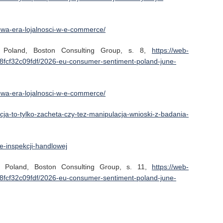
-nowa-era-lojalnosci-w-e-commerce/
 Poland, Boston Consulting Group, s. 8,
https://web-
fcf32c09fdf/2026-eu-consumer-sentiment-poland-june-
-nowa-era-lojalnosci-w-e-commerce/
ocja-to-tylko-zacheta-czy-tez-manipulacja-wnioski-z-badania-
le-inspekcji-handlowej
 Poland, Boston Consulting Group, s. 11,
https://web-
fcf32c09fdf/2026-eu-consumer-sentiment-poland-june-