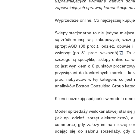
usprawniających wymianę danych pomi
zapewniających sprawną komunikację naw
Wyprzedaże online. Co najczęściej kupuje
Sklepy stacjonarne to nie jedyne miejsca
są źródłem inspiracji zakupowych, szczeg
sprzęt AGD (38 proc.), odzież, obuwie i
zwierząt (po 31 proc. wskazań)
[7]
. Ta 
szczególną specyfikę: sklepy online są 
co jest wynikiem o 6 punktów procentowy
przywiązani do konkretnych marek – korz
proc. nabywców w tej kategorii, co jes
analityków Boston Consulting Group kateg
Klienci oczekują spójności w modelu omn
Model sprzedaży wielokanałowej stał się 
(jak np. odzież, sprzęt elektroniczny),
commerce, gdy zależy im na niższej ce
udając się do salonu sprzedaży, gdy c