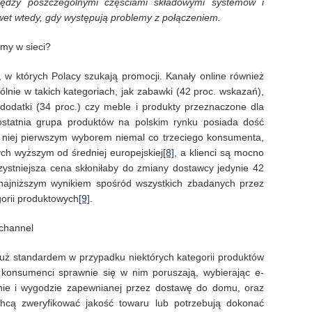
ędzy poszczególnymi częściami składowymi systemów i
et wtedy, gdy występują problemy z połączeniem.
my w sieci?
, w których Polacy szukają promocji. Kanały online również
ólnie w takich kategoriach, jak zabawki (42 proc. wskazań),
 dodatki (34 proc.) czy meble i produkty przeznaczone dla
ostatnia grupa produktów na polskim rynku posiada dość
w niej pierwszym wyborem niemal co trzeciego konsumenta,
ch wyższym od średniej europejskiej
[8]
, a klienci są mocno
ystniejsza cena skłoniłaby do zmiany dostawcy jedynie 42
t najniższym wynikiem spośród wszystkich zbadanych przez
orii produktowych
[9]
.
ichannel
już standardem w przypadku niektórych kategorii produktów
 a konsumenci sprawnie się w nim poruszają, wybierając e-
nie i wygodzie zapewnianej przez dostawę do domu, oraz
hcą zweryfikować jakość towaru lub potrzebują dokonać