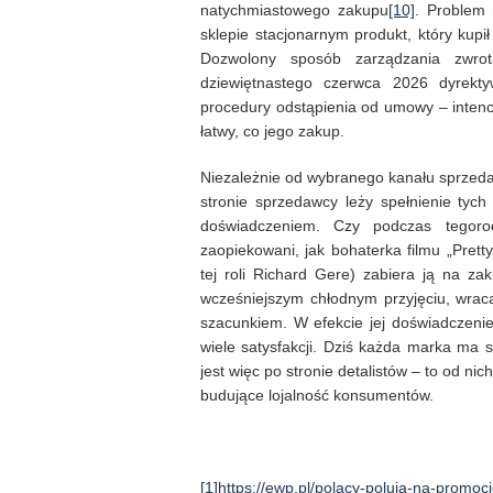
natychmiastowego zakupu
[10]
. Problem 
sklepie stacjonarnym produkt, który kupił
Dozwolony sposób zarządzania zwrot
dziewiętnastego czerwca 2026 dyrekt
procedury odstąpienia od umowy – intencj
łatwy, co jego zakup.
Niezależnie od wybranego kanału sprzeda
stronie sprzedawcy leży spełnienie tyc
doświadczeniem. Czy podczas tegoroc
zaopiekowani, jak bohaterka filmu „Pret
tej roli Richard Gere) zabiera ją na za
wcześniejszym chłodnym przyjęciu, wraca
szacunkiem. W efekcie jej doświadczenie
wiele satysfakcji. Dziś każda marka ma 
jest więc po stronie detalistów – to od n
budujące lojalność konsumentów.
[1]
https://ewp.pl/polacy-poluja-na-promoc