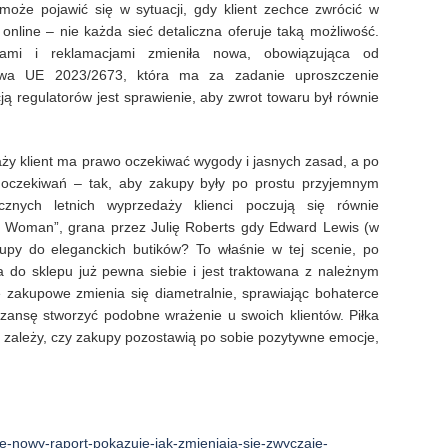
może pojawić się w sytuacji, gdy klient zechce zwrócić w
 online – nie każda sieć detaliczna oferuje taką możliwość.
ami i reklamacjami zmieniła nowa, obowiązująca od
ywa UE 2023/2673, która ma za zadanie uproszczenie
ą regulatorów jest sprawienie, aby zwrot towaru był równie
ży klient ma prawo oczekiwać wygody i jasnych zasad, a po
h oczekiwań – tak, aby zakupy były po prostu przyjemnym
znych letnich wyprzedaży klienci poczują się równie
ty Woman”, grana przez Julię Roberts gdy Edward Lewis (w
kupy do eleganckich butików? To właśnie w tej scenie, po
 do sklepu już pewna siebie i jest traktowana z należnym
 zakupowe zmienia się diametralnie, sprawiając bohaterce
szansę stworzyć podobne wrażenie u swoich klientów. Piłka
ich zależy, czy zakupy pozostawią po sobie pozytywne emocje,
je-nowy-raport-pokazuje-jak-zmieniaja-sie-zwyczaje-