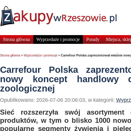
Strona główna
Wyprzedaże i promocje
Porady
Miejsca, skle
Strona główna
»
Wyprzedaże i promocje
»
Carrefour Polska zaprezentował właśnie nowy
Carrefour Polska zaprezent
nowy koncept handlowy dl
zoologicznej
Opublikowano: 2026-07-06 20:06:03, w kategorii:
Wyprz
Sieć rozszerzyła swój asortymen
produktów, w tym o blisko 1000 nowoś
popularne segmenty żywienia i pielęg