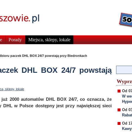
e
Porady
Miejsca, sklepy, lokale
bioru paczek DHL BOX 24/7 powstają przy Biedronkach
aczek DHL BOX 24/7 powstają
Wyprz
ca, sklepy, lokale
Od 07
W wee
ła już 2000 automatów DHL BOX 24/7, co oznacza, że
Hyper
 DHL w Polsce dostępny jest przy największej sieci
Od 03
Rabat
Od 17
Kawy