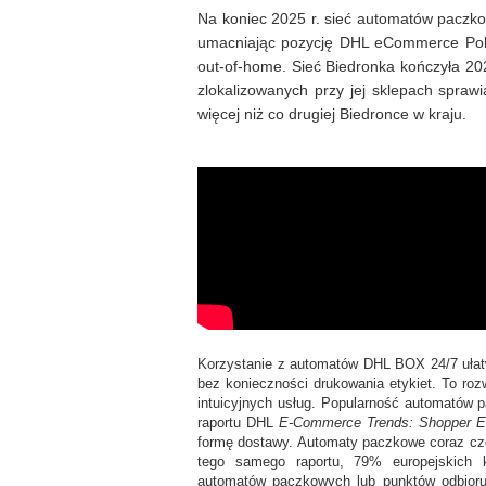
Na koniec 2025 r. sieć automatów paczk
umacniając pozycję DHL eCommerce Pols
out-of-home. Sieć Biedronka kończyła 2
zlokalizowanych przy jej sklepach spraw
więcej niż co drugiej Biedronce w kraju.
Korzystanie z automatów DHL BOX 24/7 ułatw
bez konieczności drukowania etykiet. To roz
intuicyjnych usług. Popularność automatów 
raportu DHL
E-Commerce Trends: Shopper E
formę dostawy. Automaty paczkowe coraz czę
tego samego raportu, 79% europejskich k
automatów paczkowych lub punktów odbioru,