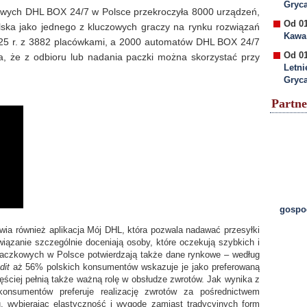
Gryc
owych DHL BOX 24/7 w Polsce przekroczyła 8000 urządzeń,
Od 01
ka jako jednego z kluczowych graczy na rynku rozwiązań
Kawa 
025 r. z 3882 placówkami, a 2000 automatów DHL BOX 24/7
Od 01
ia, że z odbioru lub nadania paczki można skorzystać przy
Letni
Gryc
Partne
gospod
ia również aplikacja Mój DHL, która pozwala nadawać przesyłki
wiązanie szczególnie doceniają osoby, które oczekują szybkich i
paczkowych w Polsce potwierdzają także dane rynkowe – według
dit
aż 56% polskich konsumentów wskazuje je jako preferowaną
ściej pełnią także ważną rolę w obsłudze zwrotów. Jak wynika z
onsumentów preferuje realizację zwrotów za pośrednictwem
 wybierając elastyczność i wygodę zamiast tradycyjnych form