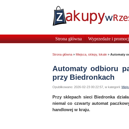
Strona główna
Wyprzedaże i promocj
Strona główna
»
Miejsca, sklepy, lokale
»
Automaty od
Automaty odbioru p
przy Biedronkach
Opublikowano: 2026-02-23 00:22:57, w kategorii:
Miejs
Przy sklepach sieci Biedronka dzia
niemal co czwarty automat paczkowy
handlowej w kraju.