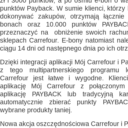
zł i 3000 punktów, a po ośmiu e-bon o wa
punktów Payback. W sumie klienci, którzy
dokonywać zakupów, otrzymają łącznie
bonach oraz 10.000 punktów PAYBAC
przeznaczyć na obniżenie swoich rach
sklepach Carrefour. E-bony natomiast na
ciągu 14 dni od następnego dnia po ich otr
Dzięki integracji aplikacji Mój Carrefour i 
z tego multipartnerskiego programu l
Carrefour jest łatwe i wygodne. Klie
aplikację Mój Carrefour z połączonym
aplikację PAYBACK lub tradycyjną ka
automatycznie zbierać punkty PAYBA
wybrane produkty taniej.
Nowa akcja oszczędnościowa Carrefour i