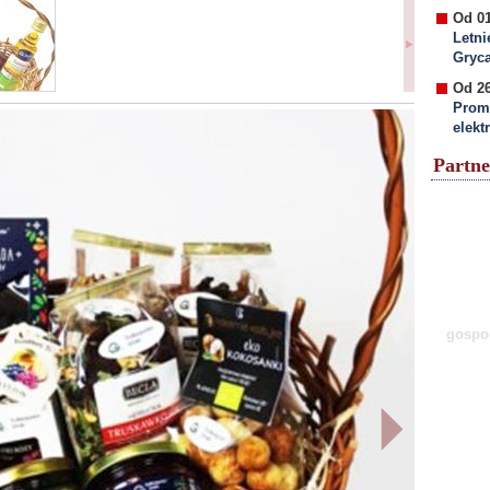
Od 01
Letni
Gryc
Od 26
Prom
elekt
Partne
gospod