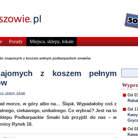
e
Porady
Miejsca, sklepy, lokale
 do znajomych z koszem pełnym podkarpackich smaków
ajomych z koszem pełnym
ów
Wyprz
ca, sklepy, lokale
Od 03
Rabat
ad morze, w góry albo na… Śląsk. Wypadałoby coś z
Od 17
alnego, ciekawego, unikalnego. Co wybrać? Jest na to
Kawy
sklepu Podkarpackie Smaki lub przyjdź do nas – w
Gryc
enicy Rynek 16.
Od 01
Kawa 