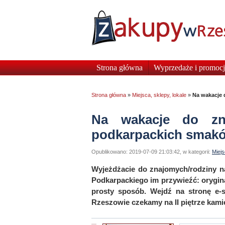
Strona główna
Wyprzedaże i promocj
Strona główna
»
Miejsca, sklepy, lokale
»
Na wakacje
Na wakacje do zn
podkarpackich smak
Opublikowano: 2019-07-09 21:03:42, w kategorii:
Miejs
Wyjeżdżacie do znajomych/rodziny n
Podkarpackiego im przywieźć: orygin
prosty sposób. Wejdź na stronę e-
Rzeszowie czekamy na II piętrze kami