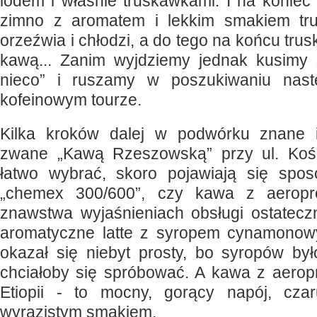
lodem i właśnie truskawkami. I na konie
zimno z aromatem i lekkim smakiem tr
orzeźwia i chłodzi, a do tego na końcu trus
kawą... Zanim wyjdziemy jednak kusimy 
nieco” i ruszamy w poszukiwaniu nast
kofeinowym tourze.
Kilka kroków dalej w podwórku znane 
zwane „Kawą Rzeszowską” przy ul. Kości
łatwo wybrać, skoro pojawiają się spos
„chemex 300/600”, czy kawa z aeropr
znawstwa wyjaśnieniach obsługi ostatec
aromatyczne latte z syropem cynamonow
okazał się niebyt prosty, bo syropów był
chciałoby się spróbować. A kawa z aero
Etiopii - to mocny, gorący napój, cza
wyrazistym smakiem.