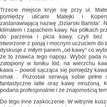
Trzecie miejsce kryje się przy ul. Mat
pomiędzy ulicami Matejki i Koper
zastanawiającą nazwę „Dziarski Barista”. N
klimatem i zapachem kawy. Na półkach pr
do parzenia i picia kawy, czyli bez 
stworzone z pasją i mocnym uczuciem do 
dyskusje z miłym panem „od kawy” co wybr
że to znawca tego napoju. Wybór pada n
zatopiony w toniku lód, na wierzchu ka
kawa – powoli sącząca się pomiędzy kawał
smak… Pozostali serwują sobie pełne 
fantastyczne latte oraz kawę mrożoną. K
podana profesjonalnie i ze znajomością tem
Do tego inne zaskoczenie. W witrynie kusz