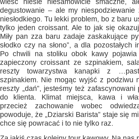
wieść niesie niesamowicie smaczne, a
degustowanie – ale my niespodziewanie 
niesłodkiego. Tu lekki problem, bo z baru 
tylko jeden croissant. Ale to jak się okazu
Miły pan zza baru zadaje zaskakujące pyt
słodko czy na słono”, a dla pozostałych 
Po chwili na stoliku obok kawy pojawia
zapieczony croissant ze szpinakiem, sal
reszty towarzystwa kanapki z …pa
szpinakiem. Nie mogąc wyjść z podziwu 
reszty „dań”, jesteśmy też zafascynowani
do klienta. Klimat miejsca, kawa i wła
przecież zachowanie wobec odwiedza
powoduje, że „Dziarski Barista” staje się m
chce się powracać i to nie tylko raz.
Za jakiś czas kolejny tour kawowy. Na nas 